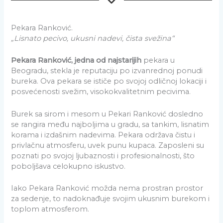
Pekara Ranković.
„Lisnato pecivo, ukusni nadevi, čista svežina“
Pekara Ranković, jedna od najstarijih
pekara u
Beogradu, stekla je reputaciju po izvanrednoj ponudi
bureka. Ova pekara se ističe po svojoj odličnoj lokaciji i
posvećenosti svežim, visokokvalitetnim pecivima.
Burek sa sirom i mesom u Pekari Ranković dosledno
se rangira među najboljima u gradu, sa tankim, lisnatim
korama i izdašnim nadevima. Pekara održava čistu i
privlačnu atmosferu, uvek punu kupaca. Zaposleni su
poznati po svojoj ljubaznosti i profesionalnosti, što
poboljšava celokupno iskustvo.
Iako Pekara Ranković možda nema prostran prostor
za sedenje, to nadoknađuje svojim ukusnim burekom i
toplom atmosferom.