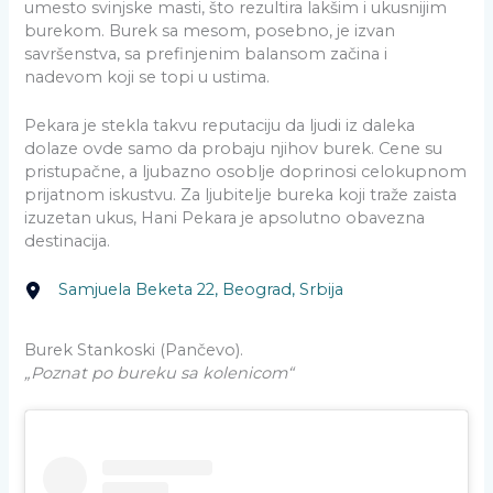
umesto svinjske masti, što rezultira lakšim i ukusnijim
burekom. Burek sa mesom, posebno, je izvan
savršenstva, sa prefinjenim balansom začina i
nadevom koji se topi u ustima.
Pekara je stekla takvu reputaciju da ljudi iz daleka
dolaze ovde samo da probaju njihov burek. Cene su
pristupačne, a ljubazno osoblje doprinosi celokupnom
prijatnom iskustvu. Za ljubitelje bureka koji traže zaista
izuzetan ukus, Hani Pekara je apsolutno obavezna
destinacija.
Samjuela Beketa 22, Beograd, Srbija
Burek Stankoski (Pančevo).
„Poznat po bureku sa kolenicom“