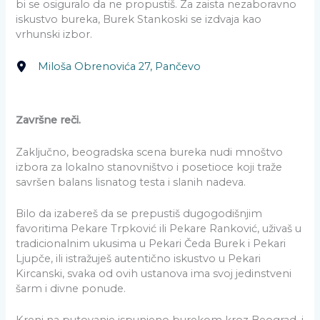
bi se osiguralo da ne propustiš. Za zaista nezaboravno
iskustvo bureka, Burek Stankoski se izdvaja kao
vrhunski izbor.
Miloša Obrenovića 27, Pančevo
Završne reči.
Zaključno, beogradska scena bureka nudi mnoštvo
izbora za lokalno stanovništvo i posetioce koji traže
savršen balans lisnatog testa i slanih nadeva.
Bilo da izabereš da se prepustiš dugogodišnjim
favoritima Pekare Trpković ili Pekare Ranković, uživaš u
tradicionalnim ukusima u Pekari Čeda Burek i Pekari
Ljupče, ili istražuješ autentično iskustvo u Pekari
Kircanski, svaka od ovih ustanova ima svoj jedinstveni
šarm i divne ponude.