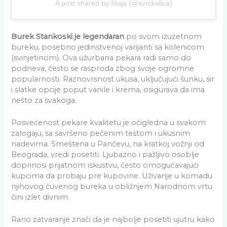
A post shared by Maja (@svrckalica)
Burek Stankoski je legendaran
po svom izuzetnom
bureku, posebno jedinstvenoj varijanti sa kolenicom
(svinjetinom). Ova užurbana pekara radi samo do
podneva, često se rasproda zbog svoje ogromne
popularnosti. Raznovrsnost ukusa, uključujući šunku, sir
i slatke opcije poput vanile i krema, osigurava da ima
nešto za svakoga.
Posvećenost pekare kvalitetu je očigledna u svakom
zalogaju, sa savršeno pečenim testom i ukusnim
nadevima. Smeštena u Pančevu, na kratkoj vožnji od
Beograda, vredi posetiti. Ljubazno i pažljivo osoblje
doprinosi prijatnom iskustvu, često omogućavajući
kupcima da probaju pre kupovine. Uživanje u komadu
njihovog čuvenog bureka u obližnjem Narodnom vrtu
čini izlet divnim.
Rano zatvaranje znači da je najbolje posetiti ujutru kako