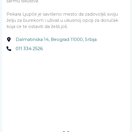
šarmu iskustva.
Pekara Ljupče je savršeno mesto da zadovoljiš svoju
želju za burekom i uživaš u ukusnoj opciji za doručak
koja će te ostaviti da želiš još.
Dalmatinska 14, Beograd 11000, Srbija
011 334 2526