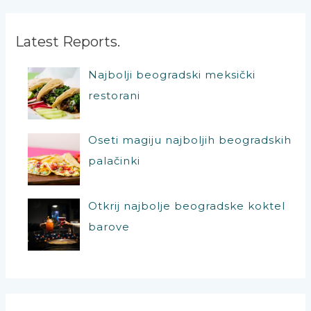
т
р
Latest Reports.
а
Najbolji beogradski meksički
г
restorani
а
з
а
Oseti magiju najboljih beogradskih
:
palačinki
Otkrij najbolje beogradske koktel
barove