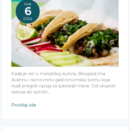
нов
6
2024
Kada je reč o meksičkoj kuhinji, Beograd ima
živahnu i raznovrsnu gastronomsku scenu koja
nudi pregršt opcija za ljubitelje hrane. Od ukusnih
takosa do sočnih…
Pročitaj više