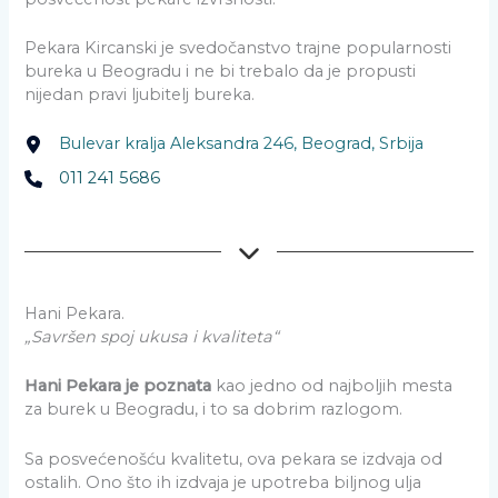
Pekara Kircanski je svedočanstvo trajne popularnosti
bureka u Beogradu i ne bi trebalo da je propusti
nijedan pravi ljubitelj bureka.
Bulevar kralja Aleksandra 246, Beograd, Srbija
011 241 5686
Hani Pekara.
„Savršen spoj ukusa i kvaliteta“
Hani Pekara je poznata
kao jedno od najboljih mesta
za burek u Beogradu, i to sa dobrim razlogom.
Sa posvećenošću kvalitetu, ova pekara se izdvaja od
ostalih. Ono što ih izdvaja je upotreba biljnog ulja