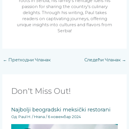
roots in Serbia, his family's heritage fuels his
passion for sharing the country's culinary
delights. Through his writing, Paul takes
readers on captivating journeys, offering
unique insights into cultures and flavors from
Serbia!
←
Претходни Чланак
Следећи Чланак
→
Don't Miss Out!
Najbolji beogradski meksički restorani
Од:
Paul H.
/
Hrana
/
6 новембар 2024