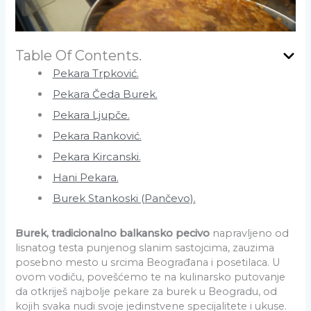
Table Of Contents.
Pekara Trpković.
Pekara Čeda Burek.
Pekara Ljupče.
Pekara Ranković.
Pekara Kircanski.
Hani Pekara.
Burek Stankoski (Pančevo).
Burek, tradicionalno balkansko pecivo
napravljeno od
lisnatog testa punjenog slanim sastojcima, zauzima
posebno mesto u srcima Beograđana i posetilaca. U
ovom vodiču, povešćemo te na kulinarsko putovanje
da otkriješ najbolje pekare za burek u Beogradu, od
kojih svaka nudi svoje jedinstvene specijalitete i ukuse.