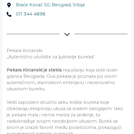
Braće Kovač 50, Beograd, Srbija
011 344 4898
Pekara Kircanski.
„Autentično utočište za ljubitelje bureka“
Pekara Kircanski je stekla
reputaciju koja seže izvan
granica Beograda. Ova pekara je poznata po svom
autentičnom, starinskom enterijeru i neverovatno
ukusnom bureku.
Vešti zaposleni stručno seku kriške bureka koje
obećavaju eksploziju ukusa sa svakim zalogajem. Iako
je pekara mala i nema mesta za sedenje, to
nadoknađuje svojim neodoljivim ukusom. Burek sa
sirom je izraziti favorit među posetiocima, pokazujući
posvećenost pekare izvrsnosti.