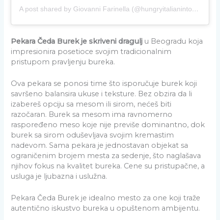
A post shared by Giovanni Farinella (@hungryitalianintown)
Pekara Čeda Burek je skriveni dragulj
u Beogradu koja
impresionira posetioce svojim tradicionalnim
pristupom pravljenju bureka.
Ova pekara se ponosi time što isporučuje burek koji
savršeno balansira ukuse i teksture. Bez obzira da li
izabereš opciju sa mesom ili sirom, nećeš biti
razočaran. Burek sa mesom ima ravnomerno
raspoređeno meso koje nije previše dominantno, dok
burek sa sirom oduševljava svojim kremastim
nadevom. Sama pekara je jednostavan objekat sa
ograničenim brojem mesta za sedenje, što naglašava
njihov fokus na kvalitet bureka. Cene su pristupačne, a
usluga je ljubazna i uslužna.
Pekara Čeda Burek je idealno mesto za one koji traže
autentično iskustvo bureka u opuštenom ambijentu.