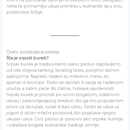
Kreni na putovanje ispunjeno burekom kroz Beograd, i
neka te primamljivi ukusi prenesu u kulinarski raj u srcu
prestonice Srbije.
Često postavljana pitanja
Šta je srpski burek?
Srpski burek je tradicionalno slano pecivo napravljeno
od više slojeva tankog, lisnatog testa, punjeno raznim
sastojcima. Najčešći nadevi su mleveno meso, sir,
spanać ili krompir. Testo se razvlači ili savija sa nadevom
unutra, a zatim peče do zlatne, hrskave savršenosti.
Srpski burek je poznat po svom bogatom, izdašnom
ukusu i zadovoljavajućoj teksturi, što ga čini popularnim
jelom za doručak, ručak ili kao užinu. Često se uživa uz
jogurt ili sličan mlečni proizvod, što pojačava njegov
ukusan ukus. Ovo pecivo je osnovni deo srpske kuhinje
i odražava bogate kulinarske tradicije zemlje.