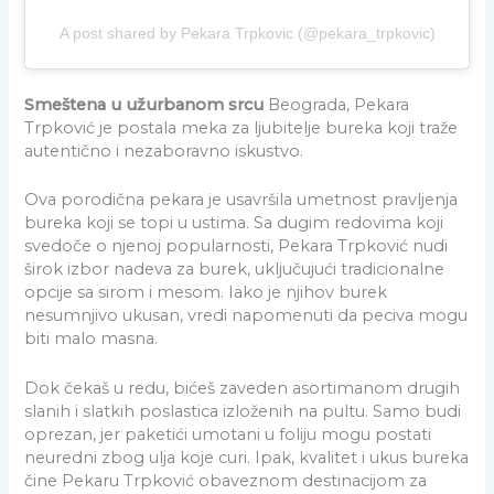
A post shared by Pekara Trpkovic (@pekara_trpkovic)
Smeštena u užurbanom srcu
Beograda, Pekara
Trpković je postala meka za ljubitelje bureka koji traže
autentično i nezaboravno iskustvo.
Ova porodična pekara je usavršila umetnost pravljenja
bureka koji se topi u ustima. Sa dugim redovima koji
svedoče o njenoj popularnosti, Pekara Trpković nudi
širok izbor nadeva za burek, uključujući tradicionalne
opcije sa sirom i mesom. Iako je njihov burek
nesumnjivo ukusan, vredi napomenuti da peciva mogu
biti malo masna.
Dok čekaš u redu, bićeš zaveden asortimanom drugih
slanih i slatkih poslastica izloženih na pultu. Samo budi
oprezan, jer paketići umotani u foliju mogu postati
neuredni zbog ulja koje curi. Ipak, kvalitet i ukus bureka
čine Pekaru Trpković obaveznom destinacijom za