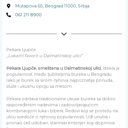
Mutapova 65, Beograd 11000, Srbija
061 211 8900
Pekara Ljupče.
„Lokalni favorit u Dalmatinskoj ulici“
Pekara Ljupče, smeštena u Dalmatinskoj ulici
, stekla je
popularnost među ljubiteljima bureka u Beogradu.
Iako je burek sa sirom njihova najpoznatija ponuda,
služe i ukusnu opciju sa mesom.
Pekara održava tradicionalne ukuse bureka sa dobro
raspoređenim nadevima i zadovoljavajućom
kombinacijom luka i bibera. Redovi koji se protežu na
ulicu svedoče o njihovoj popularnosti. Uđi unutra i
pronaći ćeš udoban, starinski enterijer koji doprinosi