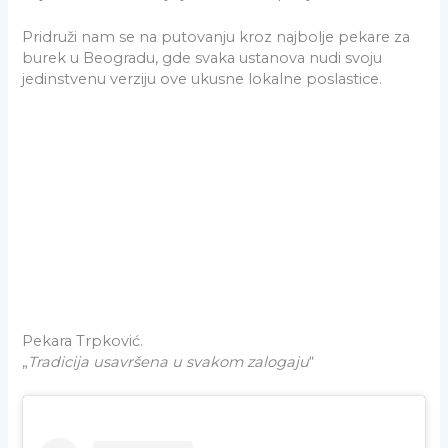
Pridruži nam se na putovanju kroz najbolje pekare za
burek u Beogradu, gde svaka ustanova nudi svoju
jedinstvenu verziju ove ukusne lokalne poslastice.
Pekara Trpković.
„
Tradicija usavršena u svakom zalogaju
“