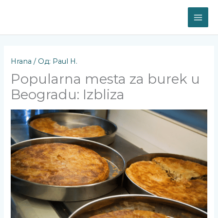
Пређи
на
MAI
садржај
ME
Hrana
/ Од:
Paul H.
Popularna mesta za burek u
Beogradu: Izbliza