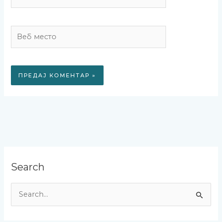
Веб
место
Search
П
р
е